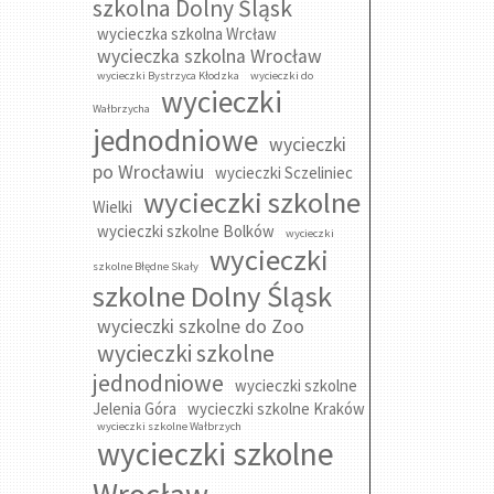
szkolna Dolny Śląsk
wycieczka szkolna Wrcław
wycieczka szkolna Wrocław
wycieczki Bystrzyca Kłodzka
wycieczki do
wycieczki
Wałbrzycha
jednodniowe
wycieczki
po Wrocławiu
wycieczki Sczeliniec
wycieczki szkolne
Wielki
wycieczki szkolne Bolków
wycieczki
wycieczki
szkolne Błędne Skały
szkolne Dolny Śląsk
wycieczki szkolne do Zoo
wycieczki szkolne
jednodniowe
wycieczki szkolne
Jelenia Góra
wycieczki szkolne Kraków
wycieczki szkolne Wałbrzych
wycieczki szkolne