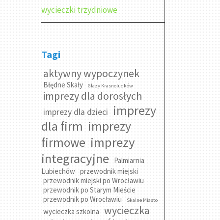
wycieczki trzydniowe
Tagi
aktywny wypoczynek
Błędne Skały
Głazy Krasnoludków
imprezy dla dorosłych
imprezy
imprezy dla dzieci
dla firm
imprezy
imprezy
firmowe
integracyjne
Palmiarnia
Lubiechów
przewodnik miejski
przewodnik miejski po Wrocławiu
przewodnik po Starym Mieście
przewodnik po Wrocławiu
Skalne Miasto
wycieczka
wycieczka szkolna