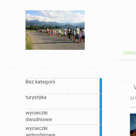
STRON
Menu
Bez kategorii
1
article
turystyka
21 
1
article
wycieczki
1
dwudniowe
article
wycieczki
13
jednodniowe
articles