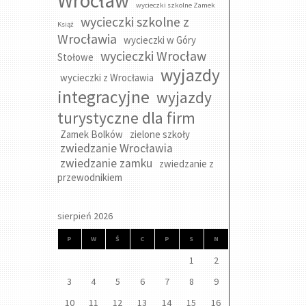
Wrocław
wycieczki szkolne Zamek
wycieczki szkolne z
Książ
Wrocławia
wycieczki w Góry
wycieczki Wrocław
Stołowe
wyjazdy
wycieczki z Wrocławia
integracyjne
wyjazdy
turystyczne dla firm
Zamek Bolków
zielone szkoły
zwiedzanie Wrocławia
zwiedzanie zamku
zwiedzanie z
przewodnikiem
sierpień 2026
P
W
Ś
C
P
S
N
1
2
3
4
5
6
7
8
9
10
11
12
13
14
15
16