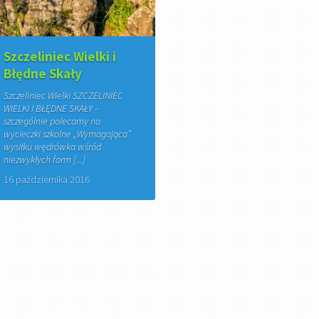
Szczeliniec Wielki i
Błędne Skały
Szczeliniec Wielki SZCZELINIEC
WIELKI I BŁĘDNE SKAŁY –
szczególnie polecamy na
wycieczki szkolne „Wymagająca”
wysiłku wędrówka wśród
niezwykłych form [...]
16 października 2016