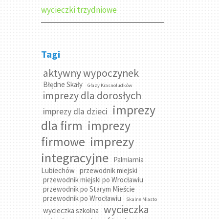
wycieczki trzydniowe
Tagi
aktywny wypoczynek
Błędne Skały
Głazy Krasnoludków
imprezy dla dorosłych
imprezy
imprezy dla dzieci
dla firm
imprezy
imprezy
firmowe
integracyjne
Palmiarnia
Lubiechów
przewodnik miejski
przewodnik miejski po Wrocławiu
przewodnik po Starym Mieście
przewodnik po Wrocławiu
Skalne Miasto
wycieczka
wycieczka szkolna