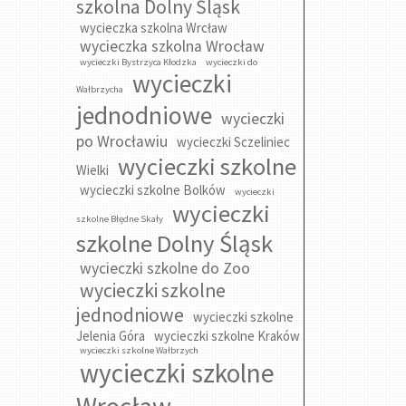
szkolna Dolny Śląsk
wycieczka szkolna Wrcław
wycieczka szkolna Wrocław
wycieczki Bystrzyca Kłodzka
wycieczki do
wycieczki
Wałbrzycha
jednodniowe
wycieczki
po Wrocławiu
wycieczki Sczeliniec
wycieczki szkolne
Wielki
wycieczki szkolne Bolków
wycieczki
wycieczki
szkolne Błędne Skały
szkolne Dolny Śląsk
wycieczki szkolne do Zoo
wycieczki szkolne
jednodniowe
wycieczki szkolne
Jelenia Góra
wycieczki szkolne Kraków
wycieczki szkolne Wałbrzych
wycieczki szkolne