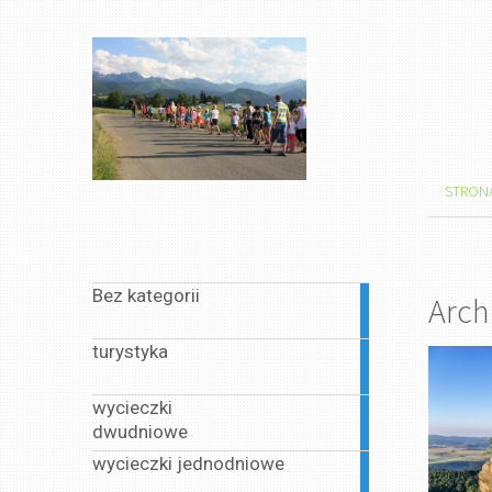
STRON
Menu
Bez kategorii
Arch
1
article
turystyka
1
article
wycieczki
1
dwudniowe
article
wycieczki jednodniowe
13
articles