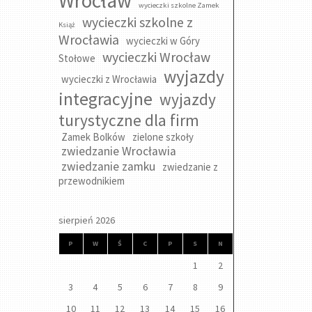
Wrocław
wycieczki szkolne Zamek
wycieczki szkolne z
Książ
Wrocławia
wycieczki w Góry
wycieczki Wrocław
Stołowe
wyjazdy
wycieczki z Wrocławia
integracyjne
wyjazdy
turystyczne dla firm
Zamek Bolków
zielone szkoły
zwiedzanie Wrocławia
zwiedzanie zamku
zwiedzanie z
przewodnikiem
sierpień 2026
P
W
Ś
C
P
S
N
1
2
3
4
5
6
7
8
9
10
11
12
13
14
15
16