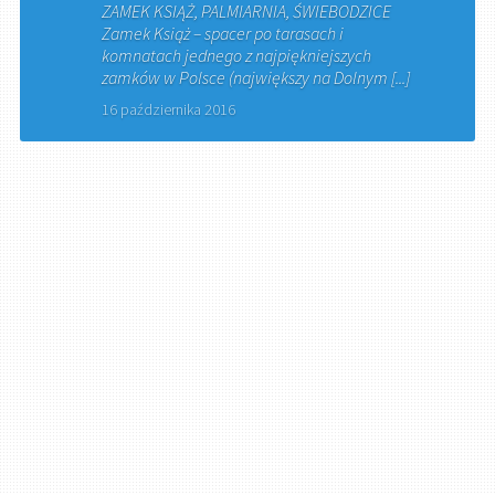
ZAMEK KSIĄŻ, PALMIARNIA, ŚWIEBODZICE
Zamek Książ – spacer po tarasach i
komnatach jednego z najpiękniejszych
zamków w Polsce (największy na Dolnym [...]
16 października 2016