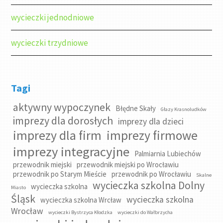
wycieczki jednodniowe
wycieczki trzydniowe
Tagi
aktywny wypoczynek
Błędne Skały
Głazy Krasnoludków
imprezy dla dorosłych
imprezy dla dzieci
imprezy dla firm
imprezy firmowe
imprezy integracyjne
Palmiarnia Lubiechów
przewodnik miejski
przewodnik miejski po Wrocławiu
przewodnik po Starym Mieście
przewodnik po Wrocławiu
Skalne
wycieczka szkolna Dolny
wycieczka szkolna
Miasto
Śląsk
wycieczka szkolna
wycieczka szkolna Wrcław
Wrocław
wycieczki Bystrzyca Kłodzka
wycieczki do Wałbrzycha