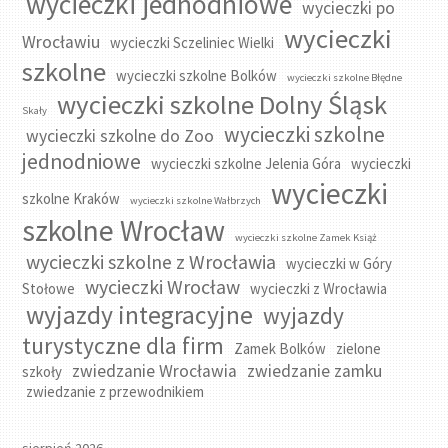
wycieczki jednodniowe
wycieczki po
wycieczki
Wrocławiu
wycieczki Sczeliniec Wielki
szkolne
wycieczki szkolne Bolków
wycieczki szkolne Błędne
wycieczki szkolne Dolny Śląsk
Skały
wycieczki szkolne
wycieczki szkolne do Zoo
jednodniowe
wycieczki szkolne Jelenia Góra
wycieczki
wycieczki
szkolne Kraków
wycieczki szkolne Wałbrzych
szkolne Wrocław
wycieczki szkolne Zamek Książ
wycieczki szkolne z Wrocławia
wycieczki w Góry
wycieczki Wrocław
Stołowe
wycieczki z Wrocławia
wyjazdy integracyjne
wyjazdy
turystyczne dla firm
Zamek Bolków
zielone
zwiedzanie Wrocławia
zwiedzanie zamku
szkoły
zwiedzanie z przewodnikiem