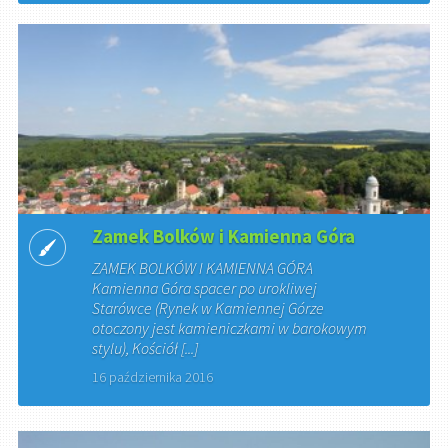
Zamek Bolków i Kamienna Góra
ZAMEK BOLKÓW I KAMIENNA GÓRA
Kamienna Góra spacer po urokliwej
Starówce (Rynek w Kamiennej Górze
otoczony jest kamieniczkami w barokowym
stylu), Kościół [...]
16 października 2016