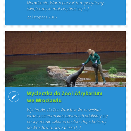
Narodzenia. Warto poczuć ten specyficzny,
świąteczny klimat i wybrać się [...]
22 listopada 2016
Wycieczka do Zoo i Afrykarium
we Wrocławiu
Wycieczka do Zoo Wrocław We wrześniu
wraz z uczniami klas czwartych udaliśmy się
na wycieczkę szkolną do Zoo. Pojechaliśmy
do Wrocławia, aby z bliska [...]