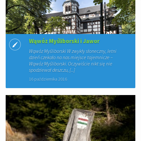
Wąwóz Myśliborski i Jawor
Wąwóz Myśliborski W zwykły słoneczny, letni
dzień czekało na nas miejsce tajemnicze –
Wąwóz Myśliborski. Oczywiście nikt się nie
spodziewał deszczu, [...]
16 października 2016