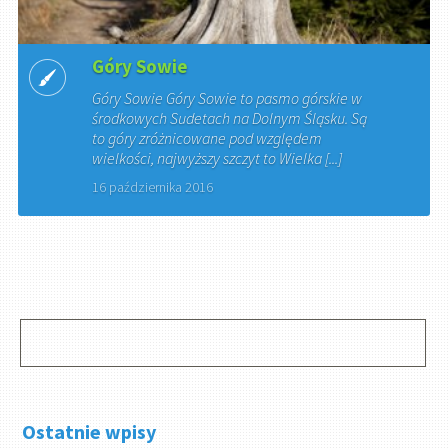
Góry Sowie
Góry Sowie Góry Sowie to pasmo górskie w
środkowych Sudetach na Dolnym Śląsku. Są
to góry zróżnicowane pod względem
wielkości, najwyższy szczyt to Wielka [...]
16 października 2016
Ostatnie wpisy