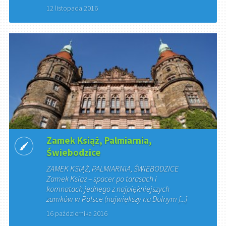
12 listopada 2016
Zamek Książ, Palmiarnia,
Świebodzice
ZAMEK KSIĄŻ, PALMIARNIA, ŚWIEBODZICE
Zamek Książ – spacer po tarasach i
komnatach jednego z najpiękniejszych
zamków w Polsce (największy na Dolnym [...]
16 października 2016