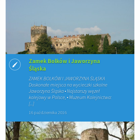
Zamek Bolków i Jaworzyna
Śląska
ZAMEK BOLKÓW I JAWORZYNA ŚLĄSKA
Doskonałe miejsca na wycieczki szkolne
Jaworzyna Śląska • Najstarszy węzeł
kolejowy w Polsce, • Muzeum Kolejnictwa:
[...]
16 października 2016