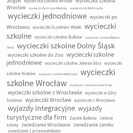
Śląsk
wycieczka szkolna
wycieczka szkolna Wrcław
Wrocław
wycieczki Bystrzyca Kłodzka
wycieczki do Wałbrzycha
wycieczki jednodniowe
wycieczki po
wycieczki
Wrocławiu
wycieczki Sczeliniec Wielki
szkolne
wycieczki szkolne Bolków
wycieczki szkolne Błędne
wycieczki szkolne Dolny Śląsk
Skały
wycieczki szkolne
wycieczki szkolne do Zoo
jednodniowe
wycieczki szkolne Jelenia Góra
wycieczki
wycieczki
szkolne Kraków
wycieczki szkolne Wałbrzych
szkolne Wrocław
wycieczki szkolne Zamek Książ
wycieczki szkolne z Wrocławia
wycieczki w Góry
wycieczki Wrocław
Stołowe
wycieczki z Wrocławia
wyjazdy integracyjne
wyjazdy
turystyczne dla firm
Zamek Bolków
zielone
zwiedzanie Wrocławia
zwiedzanie zamku
szkoły
zwiedzanie z przewodnikiem