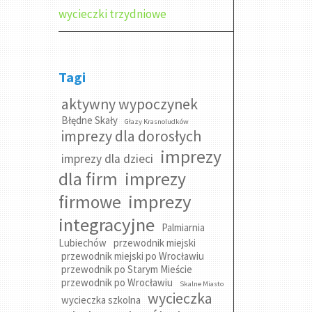
wycieczki trzydniowe
Tagi
aktywny wypoczynek
Błędne Skały
Głazy Krasnoludków
imprezy dla dorosłych
imprezy
imprezy dla dzieci
dla firm
imprezy
imprezy
firmowe
integracyjne
Palmiarnia
Lubiechów
przewodnik miejski
przewodnik miejski po Wrocławiu
przewodnik po Starym Mieście
przewodnik po Wrocławiu
Skalne Miasto
wycieczka
wycieczka szkolna