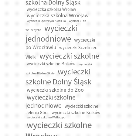
szkolna Dolny Śląsk
wycieczka szkolna Wrcław
wycieczka szkolna Wrocław
wycieczki Bystrzyca Kłodzka
wycieczki do
wycieczki
Wałbrzycha
jednodniowe
wycieczki
po Wrocławiu
wycieczki Sczeliniec
wycieczki szkolne
Wielki
wycieczki szkolne Bolków
wycieczki
wycieczki
szkolne Błędne Skały
szkolne Dolny Śląsk
wycieczki szkolne do Zoo
wycieczki szkolne
jednodniowe
wycieczki szkolne
Jelenia Góra
wycieczki szkolne Kraków
wycieczki szkolne Wałbrzych
wycieczki szkolne