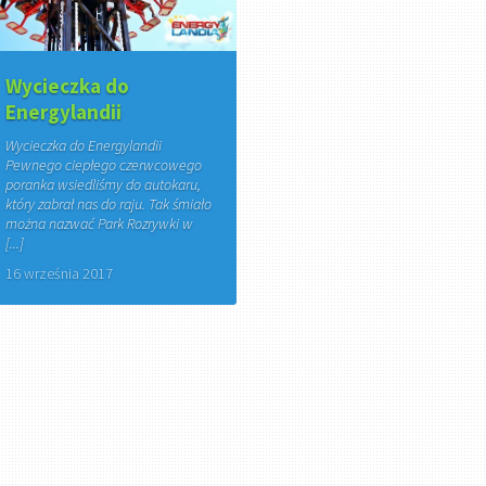
Wycieczka do
Energylandii
Wycieczka do Energylandii
Pewnego ciepłego czerwcowego
poranka wsiedliśmy do autokaru,
który zabrał nas do raju. Tak śmiało
można nazwać Park Rozrywki w
[...]
16 września 2017