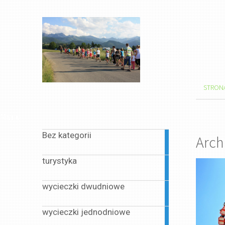
STRON
Menu
Bez kategorii
Arch
1
article
turystyka
1
article
wycieczki dwudniowe
1
article
wycieczki jednodniowe
13
articles