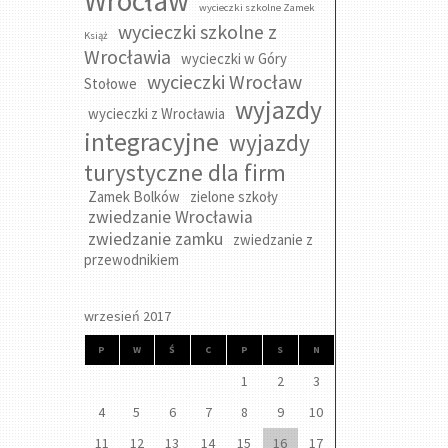
Wrocław
wycieczki szkolne Zamek
wycieczki szkolne z
Książ
Wrocławia
wycieczki w Góry
wycieczki Wrocław
Stołowe
wyjazdy
wycieczki z Wrocławia
integracyjne
wyjazdy
turystyczne dla firm
Zamek Bolków
zielone szkoły
zwiedzanie Wrocławia
zwiedzanie zamku
zwiedzanie z
przewodnikiem
wrzesień 2017
P
W
Ś
C
P
S
N
1
2
3
4
5
6
7
8
9
10
11
12
13
14
15
16
17