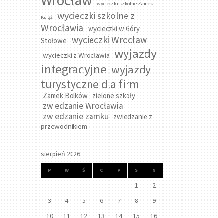
Wrocław
wycieczki szkolne Zamek
wycieczki szkolne z
Książ
Wrocławia
wycieczki w Góry
wycieczki Wrocław
Stołowe
wyjazdy
wycieczki z Wrocławia
integracyjne
wyjazdy
turystyczne dla firm
Zamek Bolków
zielone szkoły
zwiedzanie Wrocławia
zwiedzanie zamku
zwiedzanie z
przewodnikiem
sierpień 2026
P
W
Ś
C
P
S
N
1
2
3
4
5
6
7
8
9
10
11
12
13
14
15
16