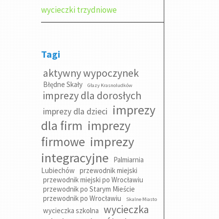
wycieczki trzydniowe
Tagi
aktywny wypoczynek
Błędne Skały
Głazy Krasnoludków
imprezy dla dorosłych
imprezy
imprezy dla dzieci
dla firm
imprezy
imprezy
firmowe
integracyjne
Palmiarnia
Lubiechów
przewodnik miejski
przewodnik miejski po Wrocławiu
przewodnik po Starym Mieście
przewodnik po Wrocławiu
Skalne Miasto
wycieczka
wycieczka szkolna