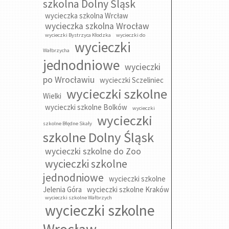
szkolna Dolny Śląsk
wycieczka szkolna Wrcław
wycieczka szkolna Wrocław
wycieczki Bystrzyca Kłodzka
wycieczki do
wycieczki
Wałbrzycha
jednodniowe
wycieczki
po Wrocławiu
wycieczki Sczeliniec
wycieczki szkolne
Wielki
wycieczki szkolne Bolków
wycieczki
wycieczki
szkolne Błędne Skały
szkolne Dolny Śląsk
wycieczki szkolne do Zoo
wycieczki szkolne
jednodniowe
wycieczki szkolne
Jelenia Góra
wycieczki szkolne Kraków
wycieczki szkolne Wałbrzych
wycieczki szkolne