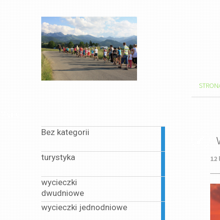
STRON
Menu
Bez kategorii
1
article
turystyka
12 
1
article
wycieczki
1
dwudniowe
article
wycieczki jednodniowe
13
articles