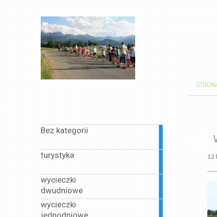
STRON
Menu
Bez kategorii
1
article
turystyka
12 
1
article
wycieczki
1
dwudniowe
article
wycieczki
13
jednodniowe
articles