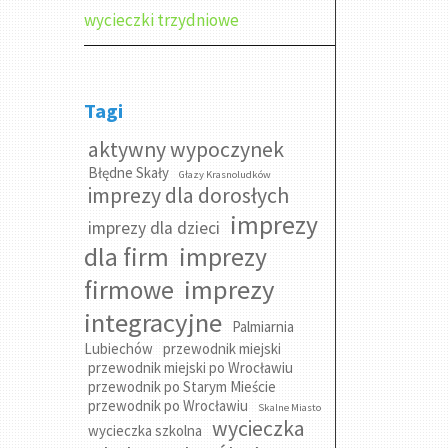
wycieczki trzydniowe
Tagi
aktywny wypoczynek
Błędne Skały
Głazy Krasnoludków
imprezy dla dorosłych
imprezy
imprezy dla dzieci
dla firm
imprezy
imprezy
firmowe
integracyjne
Palmiarnia
Lubiechów
przewodnik miejski
przewodnik miejski po Wrocławiu
przewodnik po Starym Mieście
przewodnik po Wrocławiu
Skalne Miasto
wycieczka
wycieczka szkolna