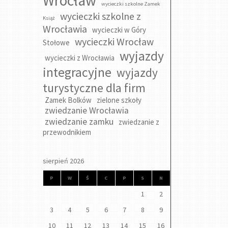
Wrocław
wycieczki szkolne Zamek
wycieczki szkolne z
Książ
Wrocławia
wycieczki w Góry
wycieczki Wrocław
Stołowe
wyjazdy
wycieczki z Wrocławia
integracyjne
wyjazdy
turystyczne dla firm
Zamek Bolków
zielone szkoły
zwiedzanie Wrocławia
zwiedzanie zamku
zwiedzanie z
przewodnikiem
sierpień 2026
P
W
Ś
C
P
S
N
1
2
3
4
5
6
7
8
9
10
11
12
13
14
15
16