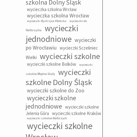
szkolna Dolny Śląsk
wycieczka szkolna Wrcław
wycieczka szkolna Wrocław
wycieczki Bystrzyca Kłodzka
wycieczki do
wycieczki
Wałbrzycha
jednodniowe
wycieczki
po Wrocławiu
wycieczki Sczeliniec
wycieczki szkolne
Wielki
wycieczki szkolne Bolków
wycieczki
wycieczki
szkolne Błędne Skały
szkolne Dolny Śląsk
wycieczki szkolne do Zoo
wycieczki szkolne
jednodniowe
wycieczki szkolne
Jelenia Góra
wycieczki szkolne Kraków
wycieczki szkolne Wałbrzych
wycieczki szkolne