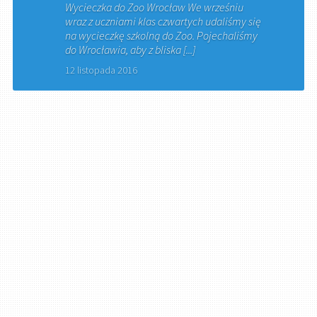
Wycieczka do Zoo Wrocław We wrześniu
wraz z uczniami klas czwartych udaliśmy się
na wycieczkę szkolną do Zoo. Pojechaliśmy
do Wrocławia, aby z bliska [...]
12 listopada 2016