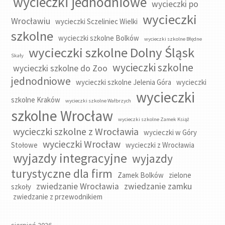
wycieczki jednodniowe
wycieczki po
wycieczki
Wrocławiu
wycieczki Sczeliniec Wielki
szkolne
wycieczki szkolne Bolków
wycieczki szkolne Błędne
wycieczki szkolne Dolny Śląsk
Skały
wycieczki szkolne
wycieczki szkolne do Zoo
jednodniowe
wycieczki szkolne Jelenia Góra
wycieczki
wycieczki
szkolne Kraków
wycieczki szkolne Wałbrzych
szkolne Wrocław
wycieczki szkolne Zamek Książ
wycieczki szkolne z Wrocławia
wycieczki w Góry
wycieczki Wrocław
Stołowe
wycieczki z Wrocławia
wyjazdy integracyjne
wyjazdy
turystyczne dla firm
Zamek Bolków
zielone
zwiedzanie Wrocławia
zwiedzanie zamku
szkoły
zwiedzanie z przewodnikiem