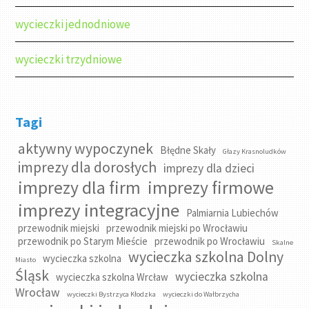
wycieczki jednodniowe
wycieczki trzydniowe
Tagi
aktywny wypoczynek
Błędne Skały
Głazy Krasnoludków
imprezy dla dorosłych
imprezy dla dzieci
imprezy dla firm
imprezy firmowe
imprezy integracyjne
Palmiarnia Lubiechów
przewodnik miejski
przewodnik miejski po Wrocławiu
przewodnik po Starym Mieście
przewodnik po Wrocławiu
Skalne
wycieczka szkolna Dolny
wycieczka szkolna
Miasto
Śląsk
wycieczka szkolna
wycieczka szkolna Wrcław
Wrocław
wycieczki Bystrzyca Kłodzka
wycieczki do Wałbrzycha