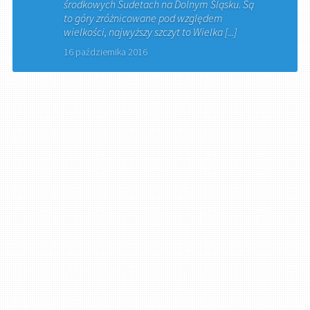
środkowych Sudetach na Dolnym Śląsku. Są
to góry zróżnicowane pod względem
wielkości, najwyższy szczyt to Wielka [...]
16 października 2016