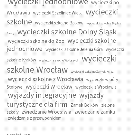
wycieczki jednodniowe
wycieczki po
wycieczki
Wrocławiu
wycieczki Sczeliniec Wielki
szkolne
wycieczki szkolne Bolków
wycieczki szkolne Błędne
wycieczki szkolne Dolny Śląsk
Skały
wycieczki szkolne
wycieczki szkolne do Zoo
jednodniowe
wycieczki szkolne Jelenia Góra
wycieczki
wycieczki
szkolne Kraków
wycieczki szkolne Wałbrzych
szkolne Wrocław
wycieczki szkolne Zamek Książ
wycieczki szkolne z Wrocławia
wycieczki w Góry
wycieczki Wrocław
Stołowe
wycieczki z Wrocławia
wyjazdy integracyjne
wyjazdy
turystyczne dla firm
Zamek Bolków
zielone
zwiedzanie Wrocławia
zwiedzanie zamku
szkoły
zwiedzanie z przewodnikiem