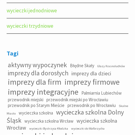
wycieczki jednodniowe
wycieczki trzydniowe
Tagi
aktywny wypoczynek
Błędne Skały
Głazy Krasnoludków
imprezy dla dorosłych
imprezy dla dzieci
imprezy dla firm
imprezy firmowe
imprezy integracyjne
Palmiarnia Lubiechów
przewodnik miejski
przewodnik miejski po Wrocławiu
przewodnik po Starym Mieście
przewodnik po Wrocławiu
Skalne
wycieczka szkolna Dolny
wycieczka szkolna
Miasto
Śląsk
wycieczka szkolna
wycieczka szkolna Wrcław
Wrocław
wycieczki Bystrzyca Kłodzka
wycieczki do Wałbrzycha