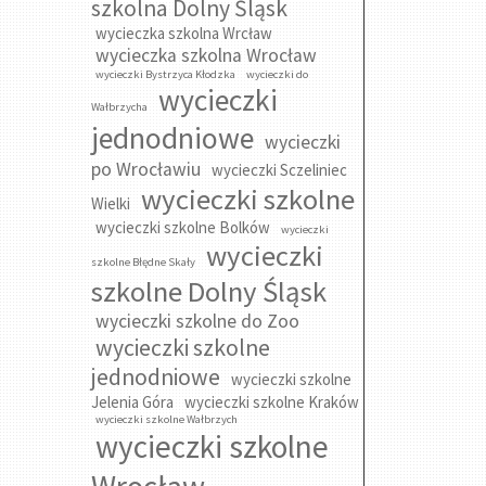
szkolna Dolny Śląsk
wycieczka szkolna Wrcław
wycieczka szkolna Wrocław
wycieczki Bystrzyca Kłodzka
wycieczki do
wycieczki
Wałbrzycha
jednodniowe
wycieczki
po Wrocławiu
wycieczki Sczeliniec
wycieczki szkolne
Wielki
wycieczki szkolne Bolków
wycieczki
wycieczki
szkolne Błędne Skały
szkolne Dolny Śląsk
wycieczki szkolne do Zoo
wycieczki szkolne
jednodniowe
wycieczki szkolne
Jelenia Góra
wycieczki szkolne Kraków
wycieczki szkolne Wałbrzych
wycieczki szkolne