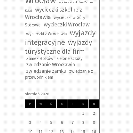
Wrocław
wycieczki szkolne Zamek
wycieczki szkolne z
Książ
Wrocławia
wycieczki w Góry
wycieczki Wrocław
Stołowe
wyjazdy
wycieczki z Wrocławia
integracyjne
wyjazdy
turystyczne dla firm
Zamek Bolków
zielone szkoły
zwiedzanie Wrocławia
zwiedzanie zamku
zwiedzanie z
przewodnikiem
sierpień 2026
P
W
Ś
C
P
S
N
1
2
3
4
5
6
7
8
9
10
11
12
13
14
15
16