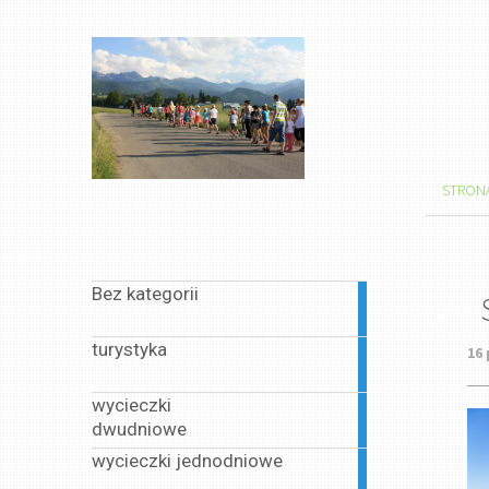
STRON
Menu
Bez kategorii
1
article
turystyka
16 
1
article
wycieczki
1
dwudniowe
article
wycieczki jednodniowe
13
articles