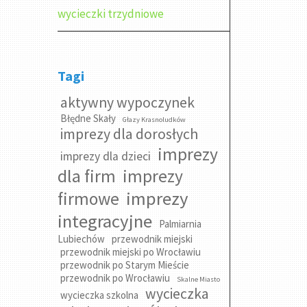
wycieczki trzydniowe
Tagi
aktywny wypoczynek
Błędne Skały
Głazy Krasnoludków
imprezy dla dorosłych
imprezy
imprezy dla dzieci
dla firm
imprezy
imprezy
firmowe
integracyjne
Palmiarnia
Lubiechów
przewodnik miejski
przewodnik miejski po Wrocławiu
przewodnik po Starym Mieście
przewodnik po Wrocławiu
Skalne Miasto
wycieczka
wycieczka szkolna