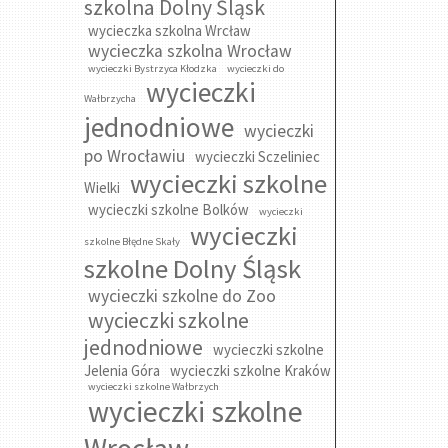
szkolna Dolny Śląsk
wycieczka szkolna Wrcław
wycieczka szkolna Wrocław
wycieczki Bystrzyca Kłodzka
wycieczki do
wycieczki
Wałbrzycha
jednodniowe
wycieczki
po Wrocławiu
wycieczki Sczeliniec
wycieczki szkolne
Wielki
wycieczki szkolne Bolków
wycieczki
wycieczki
szkolne Błędne Skały
szkolne Dolny Śląsk
wycieczki szkolne do Zoo
wycieczki szkolne
jednodniowe
wycieczki szkolne
Jelenia Góra
wycieczki szkolne Kraków
wycieczki szkolne Wałbrzych
wycieczki szkolne