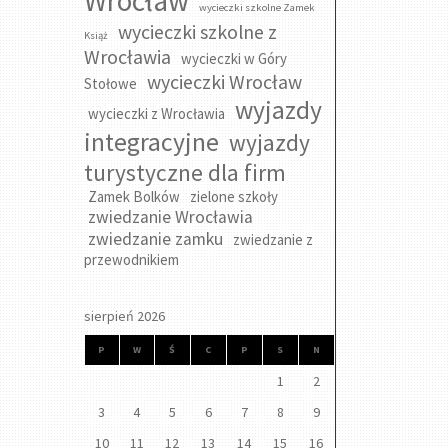
Wrocław
wycieczki szkolne Zamek
wycieczki szkolne z
Książ
Wrocławia
wycieczki w Góry
wycieczki Wrocław
Stołowe
wyjazdy
wycieczki z Wrocławia
integracyjne
wyjazdy
turystyczne dla firm
Zamek Bolków
zielone szkoły
zwiedzanie Wrocławia
zwiedzanie zamku
zwiedzanie z
przewodnikiem
sierpień 2026
P
W
Ś
C
P
S
N
1
2
3
4
5
6
7
8
9
10
11
12
13
14
15
16