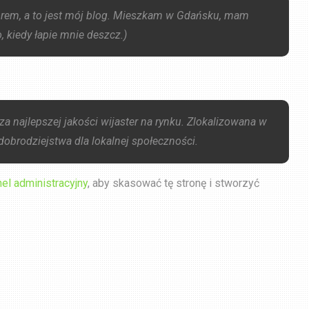
orem, a to jest mój blog. Mieszkam w Gdańsku, mam
, kiedy łapie mnie deszcz.)
a najlepszej jakości wijaster na rynku. Zlokalizowana w
brodziejstwa dla lokalnej społeczności.
el administracyjny
, aby skasować tę stronę i stworzyć