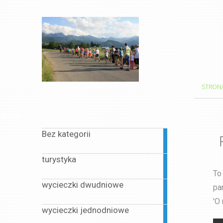
STRON
Menu
Bez kategorii
1
article
turystyka
1
article
To
wycieczki dwudniowe
pa
1
article
'O
wycieczki jednodniowe
13
articles