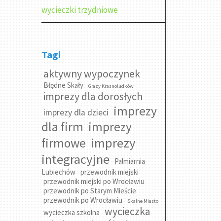
wycieczki trzydniowe
Tagi
aktywny wypoczynek
Błędne Skały
Głazy Krasnoludków
imprezy dla dorosłych
imprezy
imprezy dla dzieci
dla firm
imprezy
imprezy
firmowe
integracyjne
Palmiarnia
Lubiechów
przewodnik miejski
przewodnik miejski po Wrocławiu
przewodnik po Starym Mieście
przewodnik po Wrocławiu
Skalne Miasto
wycieczka
wycieczka szkolna