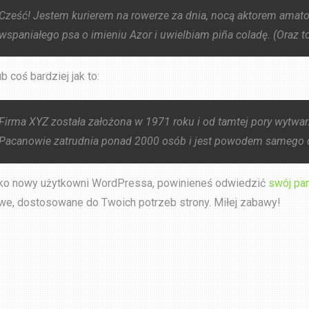
Cześć! Jestem kurierem na rowerze za dnia, nocą aktorem amat
wspaniałego psa o imieniu Azor i uwielbiam piña coladę. (Oraz to
b coś bardziej jak to:
Firma XYZ została założona w 1971 roku i od tamtej pory wytwarz
Pacanowie zatrudnia ponad 2000 osób i jest powodem samego do
ko nowy użytkowni WordPressa, powinieneś odwiedzić
swój pan
we, dostosowane do Twoich potrzeb strony. Miłej zabawy!